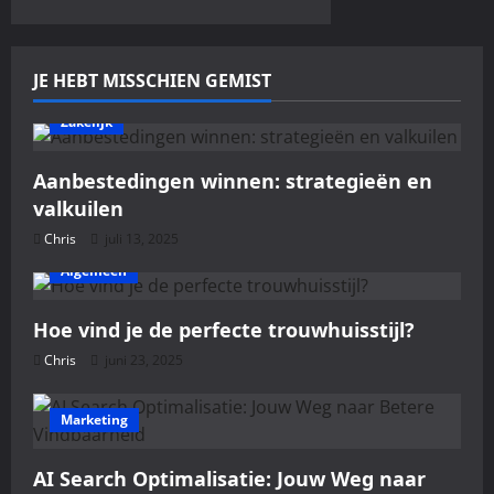
g
a
JE HEBT MISSCHIEN GEMIST
t
Zakelijk
i
e
Aanbestedingen winnen: strategieën en
valkuilen
Chris
juli 13, 2025
Algemeen
Hoe vind je de perfecte trouwhuisstijl?
Chris
juni 23, 2025
Marketing
AI Search Optimalisatie: Jouw Weg naar