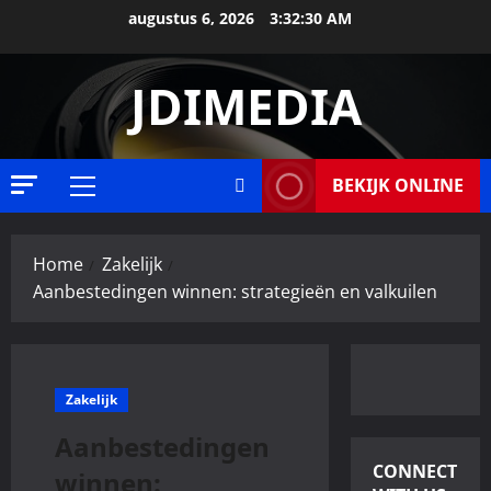
Ga
augustus 6, 2026
3:32:31 AM
naar
de
JDIMEDIA
inhoud
BEKIJK ONLINE
Primair
menu
Home
Zakelijk
Aanbestedingen winnen: strategieën en valkuilen
Algemeen
H
Zakelijk
o
e
Aanbestedingen
v
2
CONNECT
winnen:
i