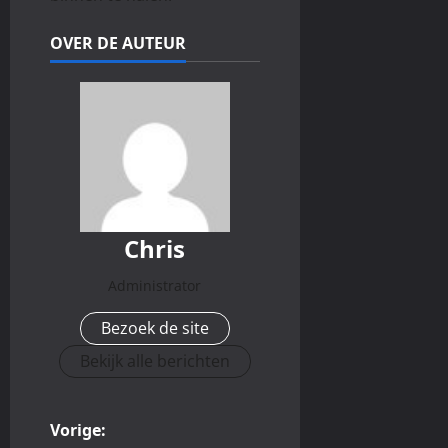
OVER DE AUTEUR
Chris
Administrator
Bezoek de site
Bekijk alle berichten
B
Vorige: