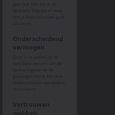
n
e
i
plan laat zien dat je de
n
e
d
n
n
opdracht begrijpt en weet
Z
e
b
e
u
n
hoe je deze succesvol gaat
a
S
juni
t
L
a
uitvoeren.
u
2,
p
o
r
2025
c
h
k
h
c
Onderscheidend
e
a
e
e
n
l
i
vermogen
s
:
e
d
s
E
Door in te spelen op de
juni
t
x
specifieke wensen van de
juni
13,
r
p
13,
opdrachtgever en de
2025
a
e
2025
gunningscriteria, kun je je
t
r
onderscheiden van andere
e
t
inschrijvers.
g
i
i
s
e
e
Vertrouwen
ë
v
wekken
n
o