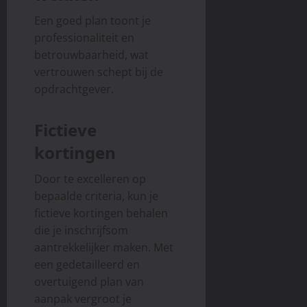
e
o
Een goed plan toont je
n
r
professionaliteit en
v
J
o
o
betrouwbaarheid, wat
o
u
vertrouwen schept bij de
r
w
opdrachtgever.
d
O
e
n
Fictieve
l
l
e
i
kortingen
n
n
e
Door te excelleren op
S
juni
bepaalde criteria, kun je
u
2,
fictieve kortingen behalen
2025
c
die je inschrijfsom
c
aantrekkelijker maken. Met
e
een gedetailleerd en
s
overtuigend plan van
juni
aanpak vergroot je