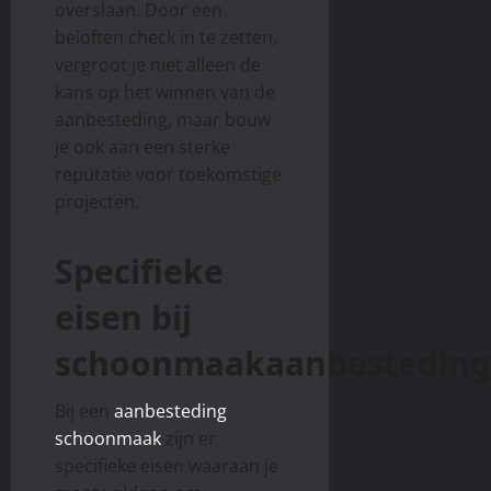
overslaan. Door een
beloften check in te zetten,
vergroot je niet alleen de
kans op het winnen van de
aanbesteding, maar bouw
je ook aan een sterke
reputatie voor toekomstige
projecten.
Specifieke
eisen bij
schoonmaakaanbestedin
Bij een
aanbesteding
schoonmaak
zijn er
specifieke eisen waaraan je