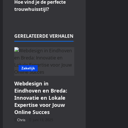
Hoe vind je de perfecte
e
trouwhuisstijl?
r
i
GERELATEERDE VERHALEN
c
h
t
Zakelijk
n
Webdesign in
a
Eindhoven en Breda:
Innovatie en Lokale
v
Expertise voor Jouw
Online Succes
i
Chris
juni 13, 2025