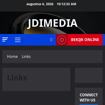
Ga
augustus 6, 2026
10:12:32 AM
naar
de
JDIMEDIA
inhoud
BEKIJK ONLINE
Primair
menu
Home
Links
Links
CONNECT
WITH US
Algemeen