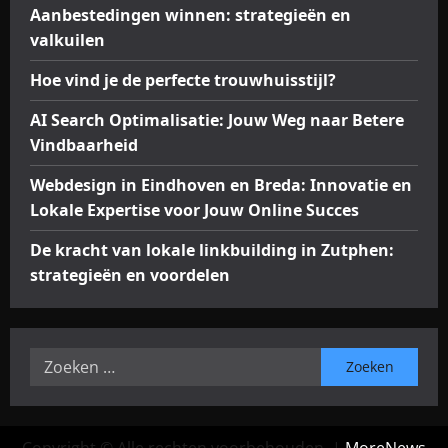
o
u
d
Aanbestedingen winnen: strategieën en
o
r
r
w
i
v
valkuilen
e
d
O
n
a
V
e
n
Hoe vind je de perfecte trouwhuisstijl?
g
t
i
l
l
i
i
n
e
i
AI Search Optimalisatie: Jouw Weg naar Betere
n
e
d
n
n
Vindbaarheid
Z
e
b
e
u
n
a
S
juni
Webdesign in Eindhoven en Breda: Innovatie en
t
L
a
u
2,
Lokale Expertise voor Jouw Online Succes
p
o
r
2025
c
h
k
h
c
De kracht van lokale linkbuilding in Zutphen:
e
a
e
e
strategieën en voordelen
n
l
i
s
:
e
d
s
E
juni
t
x
juni
13,
Zoeken
r
p
13,
2025
naar:
a
e
2025
t
r
e
t